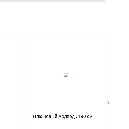
Хи
Плюшевый медведь 180 см
Конф