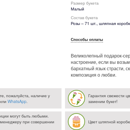
Размер букета
Малый
Состав букета
Розы – 71 шт., шляпная коробк
Способы оплаты
Великолепный подарок-сер
настроение, если вы возьм
бархатный язык страсти, с
композиция о любви.
те, пожалуйста, наличие у
Гарантия свежести цв
или
WhatsApp
.
заменим букет!
зиции могут быть любыми.
 менеджеру при совершении
Цвет шляпной коробк