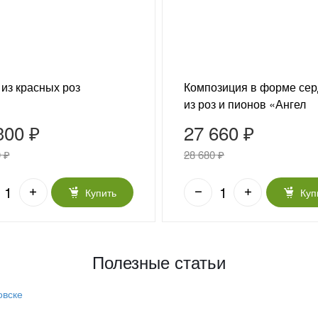
 из красных роз
Композиция в форме се
из роз и пионов «Ангел
любви»
300 ₽
27 660 ₽
 ₽
28 680 ₽
Купить
Куп
Полезные статьи
овске