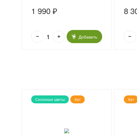
1 990 ₽
8 3
ить
Добавить
Сезонные цветы
Хит
Хит