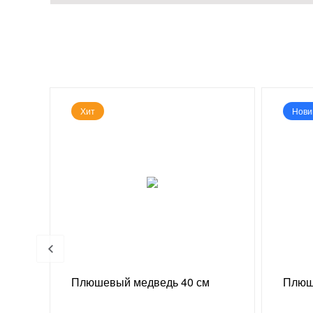
Хит
Нови
 г
Плюшевый медведь 40 см
Плюш