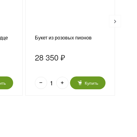
рдце
Букет из розовых пионов
Буке
28 350 ₽
27
28 8
ить
Купить