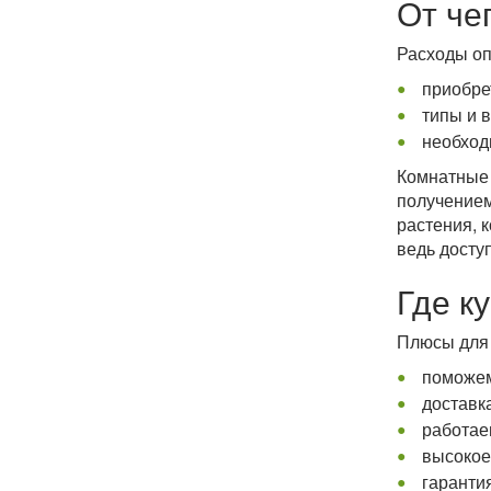
От че
Расходы оп
приобре
типы и в
необход
Комнатные 
получением
растения, 
ведь досту
Где к
Плюсы для 
поможем
доставка
работае
высокое
гаранти