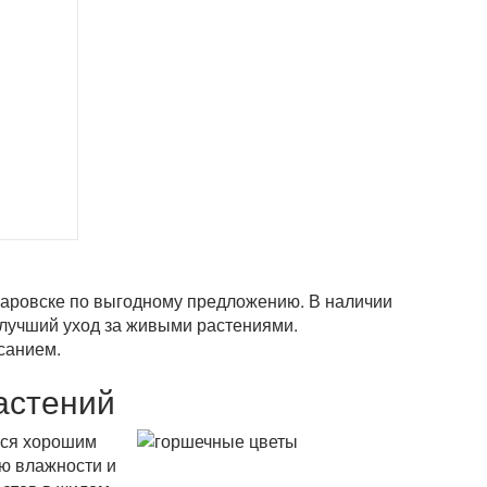
аровске по выгодному предложению. В наличии
лучший уход за живыми растениями.
санием.
астений
тся хорошим
ню влажности и