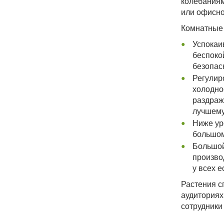
колебаниям
или офисно
Комнатные 
Успокаи
беспоко
безопас
Регулир
холодно
раздраж
лучшему
Ниже ур
большом
Большой
произво
у всех 
Растения с
аудиториях
сотрудники