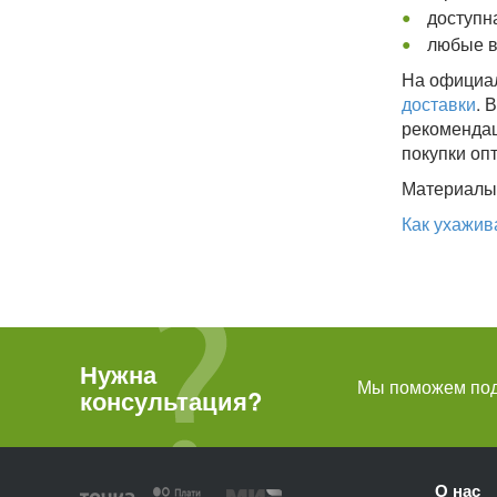
доступн
любые в
На официал
доставки
. 
рекомендац
покупки оп
Материалы 
Как ухажив
Нужна
Мы поможем подо
консультация?
О нас