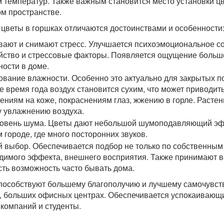
 температур. Также важным становится место установки ц
м пространстве.
цветы в горшках отличаются достоинствами и особенности
вают и снимают стресс. Улучшается психоэмоциональное со
йство и стрессовые факторы. Появляется ощущение больш
ности в доме.
ование влажности. Особенно это актуально для закрытых 
е время года воздух становится сухим, что может приводить
ениям на коже, покраснениям глаз, жжению в горле. Расте
 увлажнению воздуха.
овень шума. Цветы дают небольшой шумоподавляющий эффе
 городе, где много посторонних звуков.
 выбор. Обеспечивается подбор не только по собственным п
димого эффекта, внешнего восприятия. Также принимают во
есть возможность часто бывать дома.
пособствуют большему благополучию и лучшему самочувств
, больших офисных центрах. Обеспечивается успокаивающи
 компаний и студенты.