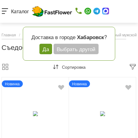
Каталог
Главная
/
Каталог товаров
/
Букеты с доставкой
/
Съедобный мужской 
Доставка в городе
?
Хабаровск
Съедобный мужской букет
Да
Выбрать другой
Сортировка
Новинка
Новинка