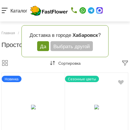
Каталог
Главная
/
Каталог товаров
/
Повод
/
Просто так
Доставка в городе
?
Хабаровск
Просто так
Да
Выбрать другой
Сортировка
Новинка
Сезонные цветы