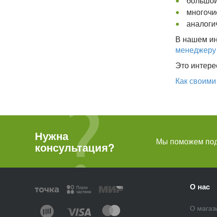
большой
многочи
аналоги
В нашем ин
менеджеру
Это интере
Как своими
Нужна
Мы поможем подо
консультация?
О нас
О магаз