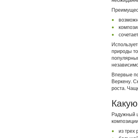
Преимущест
возможн
компози
сочетае
Использует
природы то
популярным
независимо
Впервые по
Веркену. С
роста. Чащ
Какую
Радужный ц
композиции
из трех 