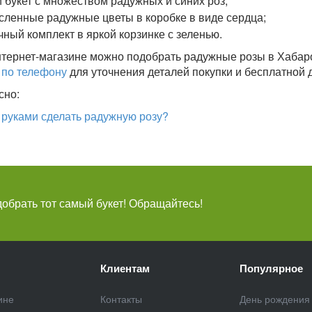
 букет с множеством радужных и синих роз;
сленные радужные цветы в коробке в виде сердца;
чный комплект в яркой корзинке с зеленью.
тернет-магазине можно подобрать радужные розы в Хабар
 по телефону
для уточнения деталей покупки и бесплатной 
сно:
 руками сделать радужную розу?
брать тот самый букет! Обращайтесь!
Клиентам
Популярное
ине
Контакты
День рождения