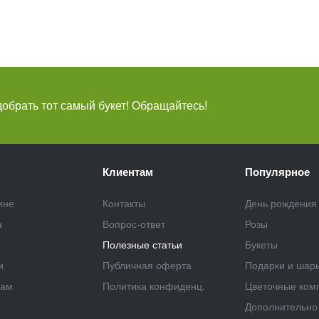
брать тот самый букет! Обращайтесь!
Клиентам
Популярное
ине
Контакты
День рождения
а
Вопрос-ответ
Розы
Полезные статьи
Букеты
и
Публичная оферта
Подарки и шар
рам
Политика конфиденц.
Цветочные ком
Дополнительно 