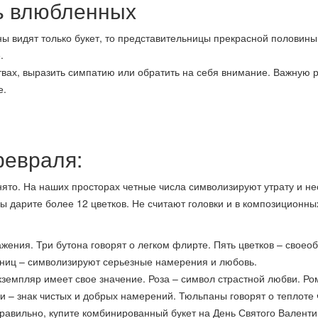
ь влюбленных
ы видят только букет, то представительницы прекрасной половины
.
твах, выразить симпатию или обратить на себя внимание. Важную 
е.
февраля:
нято. На наших просторах четные числа символизируют утрату и не
ы дарите более 12 цветков. Не считают головки и в композиционны
важения. Три бутона говорят о легком флирте. Пять цветков – своео
диниц – символизируют серьезные намерения и любовь.
кземпляр имеет свое значение. Роза – символ страстной любви. Ро
 – знак чистых и добрых намерений. Тюльпаны говорят о теплоте 
равильно, купите комбинированный букет на День Святого Валенти