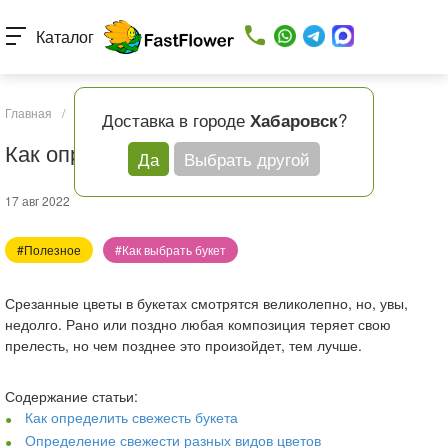
Каталог
Главная
/
Статьи
/
Как определить свежесть букета?
Доставка в городе
?
Хабаровск
Как определить свежесть букета?
Да
Выбрать другой
17 авг 2022
#Полезное
#Как выбрать букет
Срезанные цветы в букетах смотрятся великолепно, но, увы,
недолго. Рано или поздно любая композиция теряет свою
прелесть, но чем позднее это произойдет, тем лучше.
Содержание статьи:
Как определить свежесть букета
Определение свежести разных видов цветов