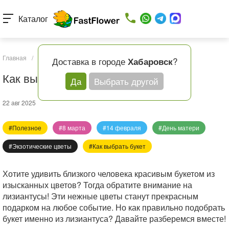
Каталог
Главная
/
Статьи
/
Как выбрать букет с лизиантусами?
Доставка в городе
?
Хабаровск
Как выбрать букет с лизиантусами?
Да
Выбрать другой
22 авг 2025
#Полезное
#8 марта
#14 февраля
#День матери
#Экзотические цветы
#Как выбрать букет
Хотите удивить близкого человека красивым букетом из
изысканных цветов? Тогда обратите внимание на
лизиантусы! Эти нежные цветы станут прекрасным
подарком на любое событие. Но как правильно подобрать
букет именно из лизиантуса? Давайте разберемся вместе!