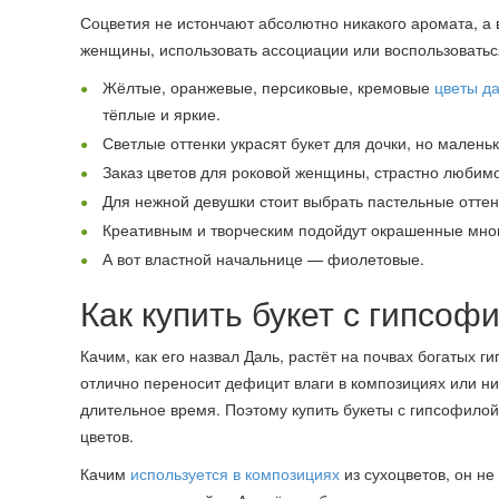
Соцветия не истончают абсолютно никакого аромата, а 
женщины, использовать ассоциации или воспользоватьс
Жёлтые, оранжевые, персиковые, кремовые
цветы д
тёплые и яркие.
Светлые оттенки украсят букет для дочки, но маленьк
Заказ цветов для роковой женщины, страстно любимо
Для нежной девушки стоит выбрать пастельные оттенк
Креативным и творческим подойдут окрашенные мног
А вот властной начальнице — фиолетовые.
Как купить букет с гипсоф
Качим, как его назвал Даль, растёт на почвах богатых 
отлично переносит дефицит влаги в композициях или ни
длительное время. Поэтому купить букеты с гипсофилой
цветов.
Качим
используется в композициях
из сухоцветов, он н