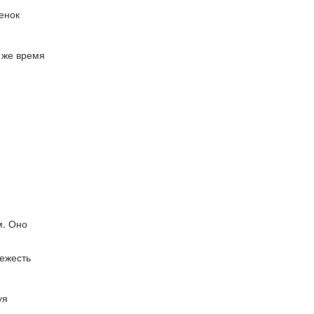
енок
о же время
м. Оно
вежесть
уя