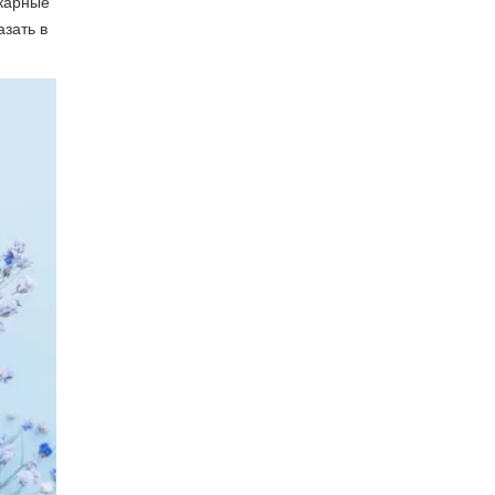
икарные
азать в