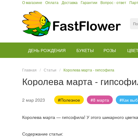
О магазине
Оплата
Доставка
Гарантии
Вопрос - ответ
Пар
ДЕНЬ РОЖДЕНИЯ
БУКЕТЫ
РОЗЫ
ЦВЕ
Главная
/
Статьи
/
Королева марта - гипсофила
Королева марта - гипсофи
2 мар 2023
#Полезное
#8 марта
#Как выб
Королева марта — гипсофила! У этого шикарного цветк
Содержание статьи: