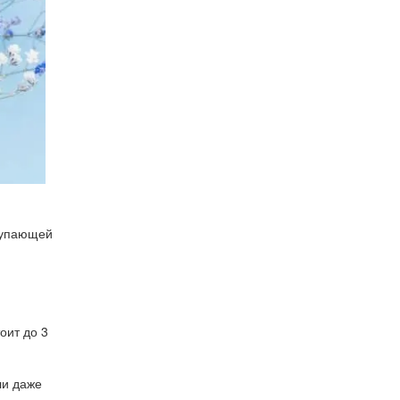
ступающей
оит до 3
ли даже