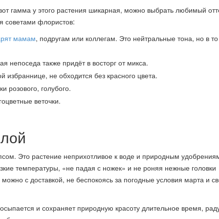
вот гамма у этого растения шикарная, можно выбрать любимый отт
я советами флористов:
арят мамам
, подругам или коллегам. Это нейтральные тона, но в т
ая непоседа также придёт в восторг от микса.
й избраннице, не обходится без красного цвета.
и розового, голубого.
оцветные веточки.
илой
гипсом. Это растение неприхотливое к воде и природным удобрения
зкие температуры, «не падая с ножек» и не роняя нежные головки
 можно с доставкой, не беспокоясь за погодные условия марта и с
е осыпается и сохраняет природную красоту длительное время, рад