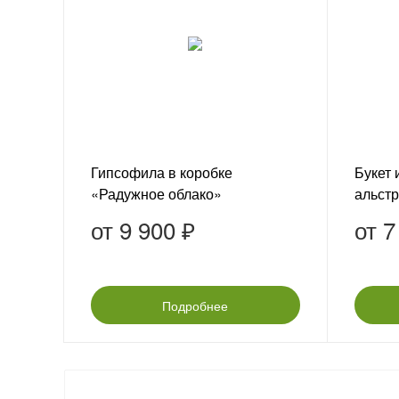
Гипсофила в коробке
Букет 
«Радужное облако»
альст
«Сире
от
9 900 ₽
от
7
Подробнее