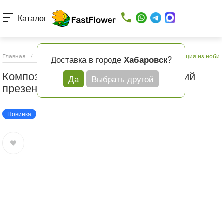
Каталог
Главная
/
Каталог товаров
/
Букеты с доставкой
/
Композиция из нобил
Доставка в городе
?
Хабаровск
Композиция из нобилиса "Новогодний
Да
Выбрать другой
презент"
Новинка