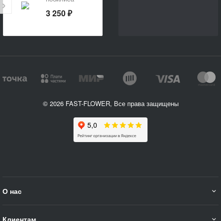
"Новогодний
3 250 ₽
презент"
© 2026 FAST-FLOWER, Все права защищены
О нас
Клиентам