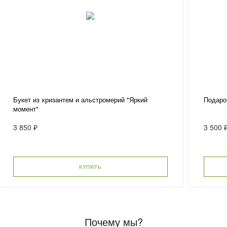
Букет из хризантем и альстромерий "Яркий
Подаро
момент"
3 850 ₽
3 500 
КУПИТЬ
Почему мы?