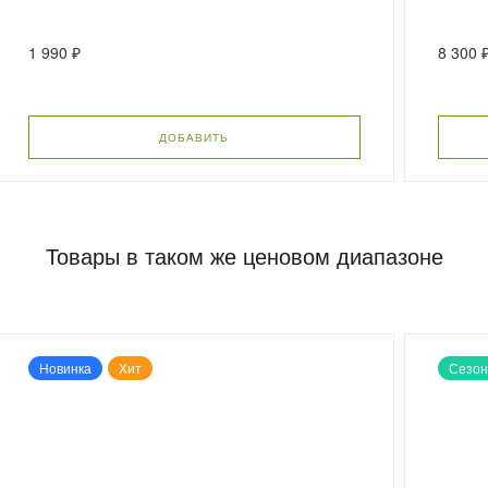
1 990 ₽
8 300 
ДОБАВИТЬ
Товары в таком же ценовом диапазоне
Новинка
Хит
Сезон