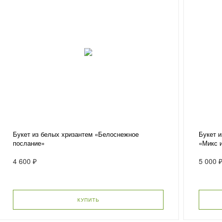
Букет из белых хризантем «Белоснежное
Букет и
послание»
«Микс и
4 600 ₽
5 000 
КУПИТЬ