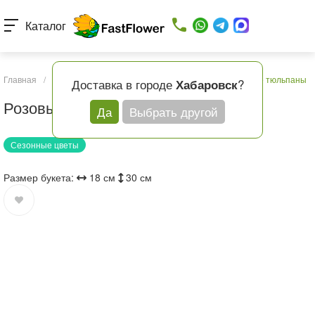
Каталог
Главная
/
Каталог товаров
/
Букеты с доставкой
/
Розовые тюльпаны
Доставка в городе
?
Хабаровск
Розовые тюльпаны
Да
Выбрать другой
Сезонные цветы
Размер букета:
18 см
30 см