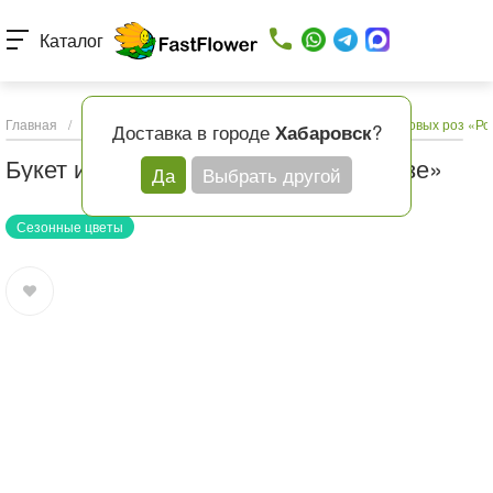
Каталог
Главная
/
Каталог товаров
/
Кому
/
Букет из пионов и кустовых роз «Ро
Доставка в городе
?
Хабаровск
Букет из пионов и кустовых роз «Розе»
Да
Выбрать другой
Сезонные цветы