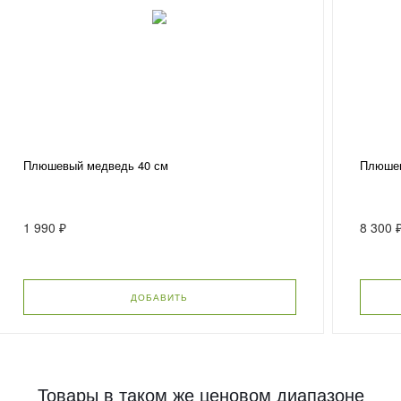
Плюшевый медведь 40 см
Плюшев
1 990 ₽
8 300 
ДОБАВИТЬ
Товары в таком же ценовом диапазоне