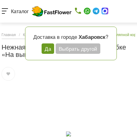
Каталог
Главная
/
Каталог товаров
/
Кому
/
Нежная композиция в шляпной кор
Доставка в городе
?
Хабаровск
Нежная композиция в шляпной коробке
Да
Выбрать другой
«На выписку»