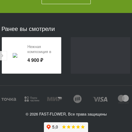
Ранее вы смотрели
Нежная
композиция в
шляпной
4 900 ₽
коробке «На
выписку»
© 2026 FAST-FLOWER, Все права защищены