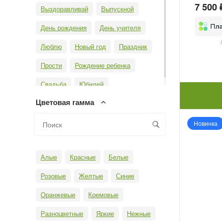
7 500 
Выздоравливай
Выпускной
День рождения
День учителя
Люблю
Новый год
Праздник
Прости
Рождение ребенка
Свадьба
Юбилей
Цветовая гамма
Новинка
Алые
Красные
Белые
Розовые
Желтые
Синие
Оранжевые
Кремовые
Разноцветные
Яркие
Нежные