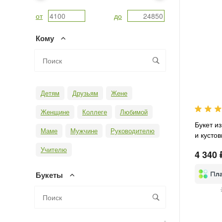
от
до
Кому
Детям
Друзьям
Жене
Женщине
Коллеге
Любимой
Букет и
Маме
Мужчине
Руководителю
и кусто
Учителю
4 340 
Букеты