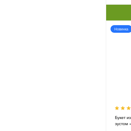
Новинка
Букет из
эустом 