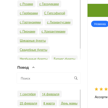
с Розами
с Гвоздиками
с Герберами
С Гипсофилой
с Гортензиями
с Лизиантусами
Новинка
с Пионами
с Хризантемами
Шикарные букеты
Свадебные букеты
Необычные букеты
Бизнес-букеты
Повод
Монобукеты
1 сентября
14 февраля
Ассорти
23 февраля
8 марта
День мамы