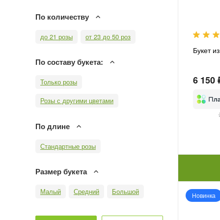
По количеству
до 21 розы
от 23 до 50 роз
Букет из
По составу букета:
6 150 
Только розы
Розы с другими цветами
По длине
Стандартные розы
Размер букета
Малый
Средний
Большой
Новинка