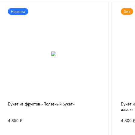
Новинка
Хит
Букет из фруктов «Полезный букет»
Букет и
изыск»
4 850 ₽
4 800 