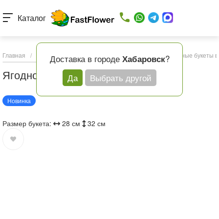
Каталог
Главная
/
Каталог товаров
/
Букеты с доставкой
/
Съедобные букеты в 
Доставка в городе
?
Хабаровск
Ягодное наслаждение
Да
Выбрать другой
Новинка
Размер букета:
28 см
32 см