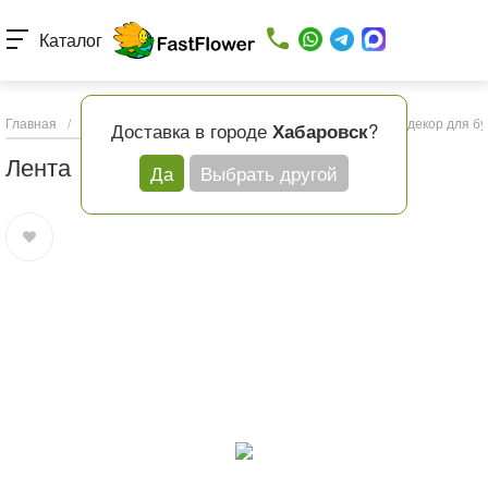
Каталог
Главная
/
Каталог товаров
/
Подарки и шары
/
Упаковка и декор для бу
Доставка в городе
?
Хабаровск
Лента
Да
Выбрать другой