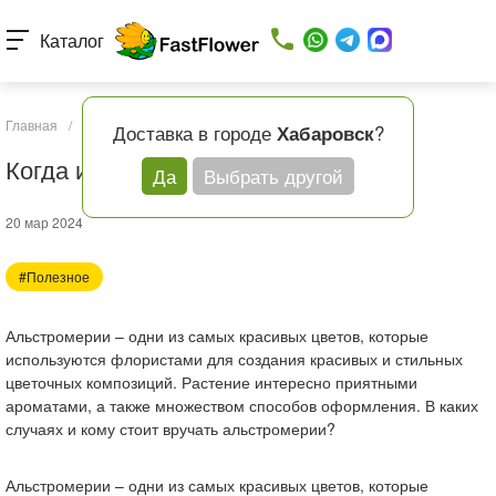
Каталог
Главная
/
Статьи
/
Когда и кому дарят альстромерии?
Доставка в городе
?
Хабаровск
Когда и кому дарят альстромерии?
Да
Выбрать другой
20 мар 2024
#Полезное
Альстромерии – одни из самых красивых цветов, которые
используются флористами для создания красивых и стильных
цветочных композиций. Растение интересно приятными
ароматами, а также множеством способов оформления. В каких
случаях и кому стоит вручать альстромерии?
Альстромерии – одни из самых красивых цветов, которые