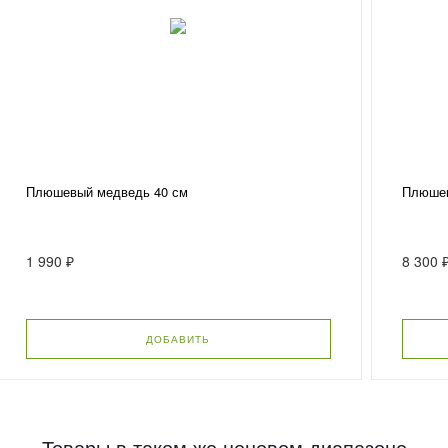
Плюшевый медведь 40 см
Плюшев
1 990 ₽
8 300 
ДОБАВИТЬ
Товары в таком же ценовом диапазоне