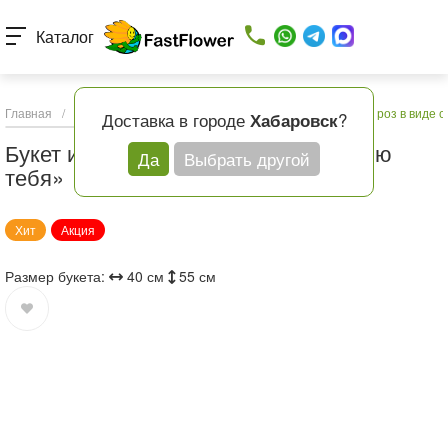
Каталог
Главная
/
Каталог товаров
/
Букеты с доставкой
/
Букет из роз в виде
Доставка в городе
?
Хабаровск
Букет из роз в виде сердца «Я люблю
Да
Выбрать другой
тебя»
Хит
Акция
Размер букета:
40 см
55 см