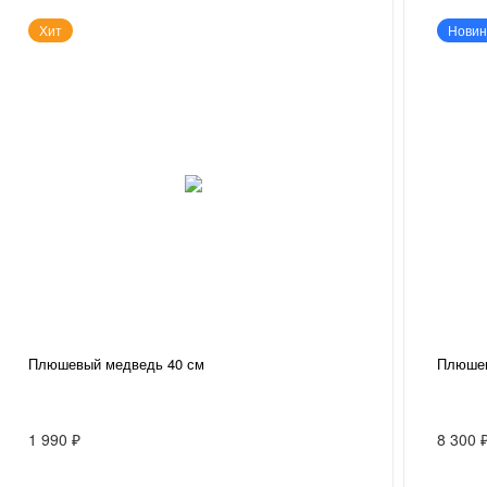
Хит
Новин
Плюшевый медведь 40 см
Плюшев
1 990 ₽
8 300 