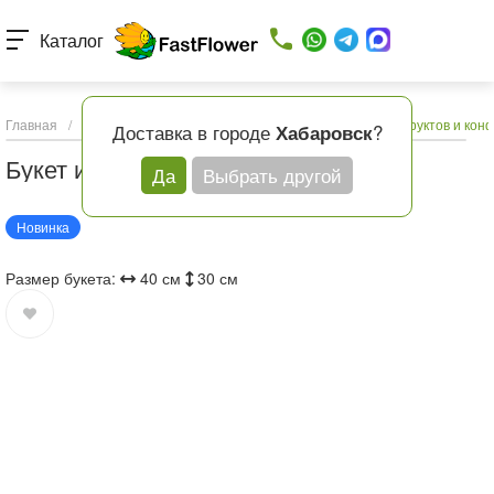
Каталог
Главная
/
Каталог товаров
/
Подарки и шары
/
Букет из фруктов и кон
Доставка в городе
?
Хабаровск
Букет из фруктов и конфет
Да
Выбрать другой
Новинка
Размер букета:
40 см
30 см