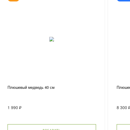
Плюшевый медведь 40 см
Плюшев
1 990 ₽
8 300 
ДОБАВИТЬ