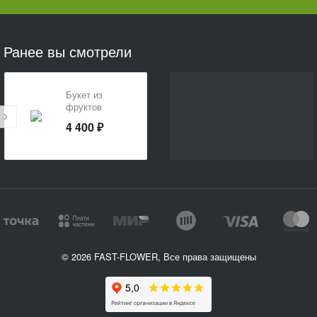
Ранее вы смотрели
Букет из
фруктов
«Витаминный
4 400 ₽
подарок»
© 2026 FAST-FLOWER, Все права защищены