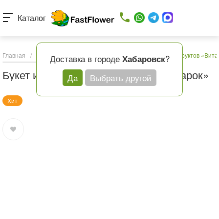
Каталог
Главная
/
Каталог товаров
/
Подарки и шары
/
Букет из фруктов «Вит
Доставка в городе
?
Хабаровск
Букет из фруктов «Витаминный подарок»
Да
Выбрать другой
Хит