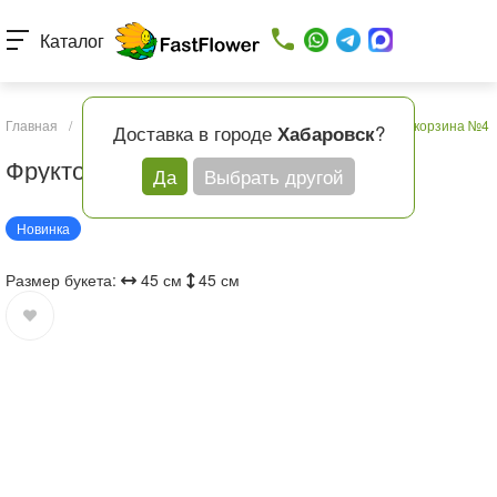
Каталог
Главная
/
Каталог товаров
/
Подарки и шары
/
Фруктовая корзина №4
Доставка в городе
?
Хабаровск
Фруктовая корзина №4
Да
Выбрать другой
Новинка
Размер букета:
45 см
45 см