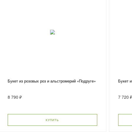
Букет из розовых роз и альстромерий «Подруге»
Букет и
8 790 ₽
7 720 
КУПИТЬ