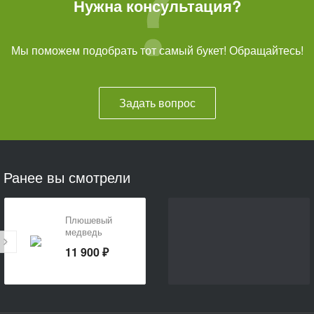
Нужна консультация?
Мы поможем подобрать тот самый букет! Обращайтесь!
Задать вопрос
Ранее вы смотрели
Плюшевый
медведь
темно-
11 900 ₽
коричневый
180 см