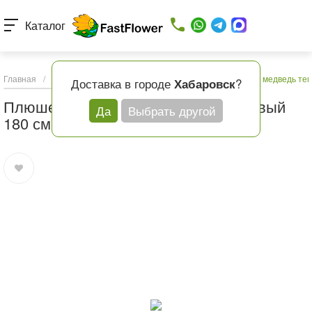
Каталог
Главная
/
Каталог товаров
/
Подарки и шары
/
Плюшевый медведь тем
Доставка в городе
?
Хабаровск
Плюшевый медведь темно-коричневый
Да
Выбрать другой
180 см