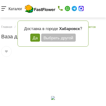
Каталог
Главная
/
Каталог товаров
/
Подарки и шары
/
Ваза для цветов
Доставка в городе
?
Хабаровск
Ваза для цветов
Да
Выбрать другой