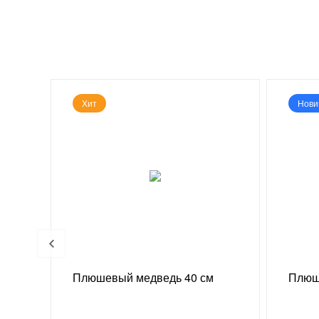
Хит
Нови
 г
Плюшевый медведь 40 см
Плюш