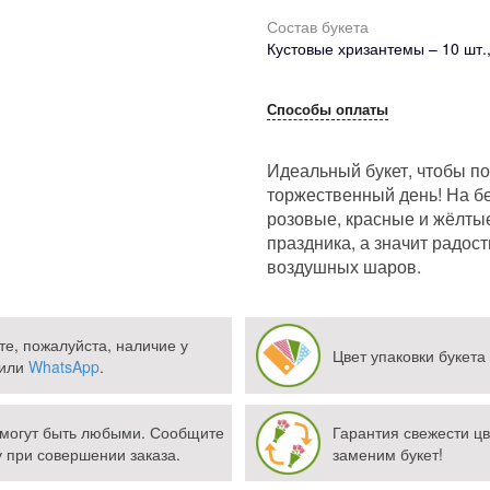
Состав букета
Кустовые хризантемы – 10 шт., 
Способы оплаты
Идеальный букет, чтобы п
торжественный день! На б
розовые, красные и жёлты
праздника, а значит радост
воздушных шаров.
те, пожалуйста, наличие у
Цвет упаковки букета
или
WhatsApp
.
а могут быть любыми. Сообщите
Гарантия свежести цв
при совершении заказа.
заменим букет!