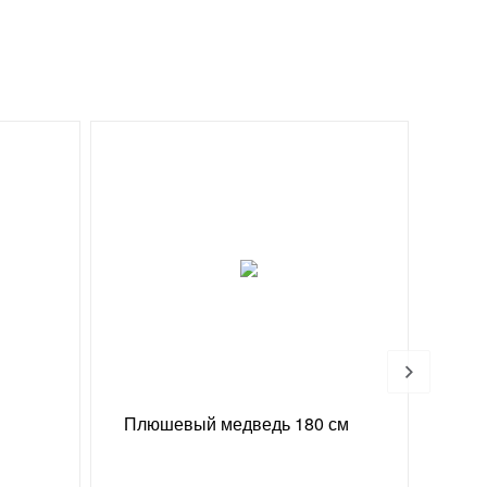
Хи
Плюшевый медведь 180 см
Конф