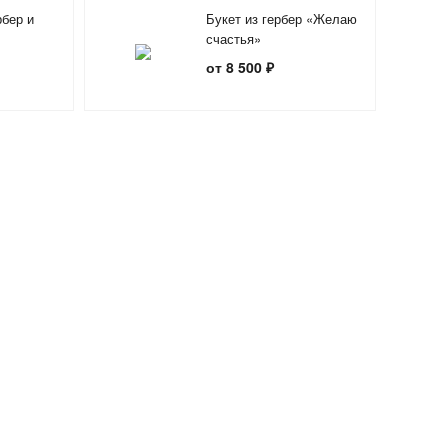
рбер и
Букет из гербер «Желаю
счастья»
день»
от 8 500 ₽