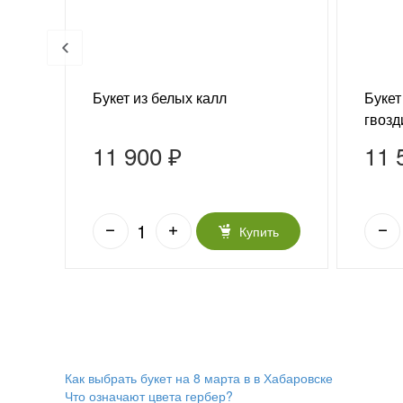
бер
Букет из белых калл
Букет
гвозд
11 900 ₽
11 
ть
Купить
Как выбрать букет на 8 марта в в Хабаровске
Что означают цвета гербер?