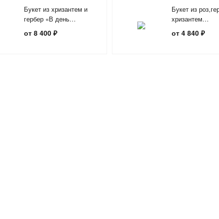
Букет из хризантем и
Букет из роз,ге
гербер «В день
хризантем
рождения»
«Праздничный 
от 8 400 ₽
от 4 840 ₽