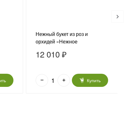
Нежный букет из роз и
Ярки
орхидей «Нежное
ири
прикосновение»
12 010 ₽
10
ить
Купить