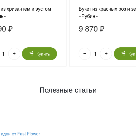
 из хризантем и эустом
Букет из красных роз и з
ль»
«Рубин»
90 ₽
9 870 ₽
Купить
Куп
Полезные статьи
идеи от Fast Flower