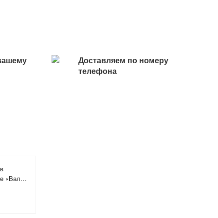
вашему
Доставляем по номеру
телефона
 в
ке «Вальс