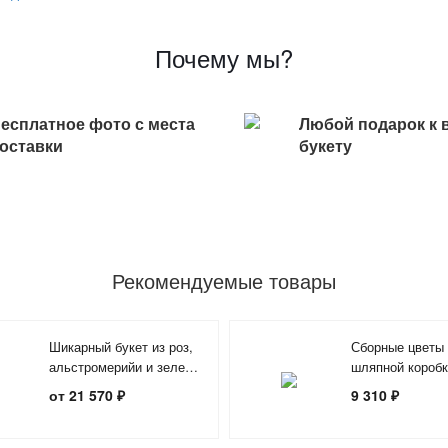
Почему мы?
есплатное фото с места
Любой подарок к 
оставки
букету
Рекомендуемые товары
Шикарный букет из роз,
Сборные цветы
альстромерийи и зелени
шляпной короб
«Вивьен»
цветов»
от 21 570 ₽
9 310 ₽