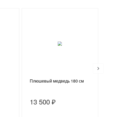
Хи
Плюшевый медведь 180 см
Конф
13 500 ₽
75