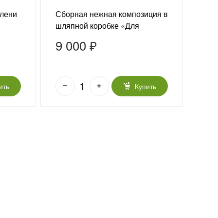
елени
Сборная нежная композиция в
Бук
шляпной коробке «Для
роз
радости»
9 000 ₽
9 
ить
Купить