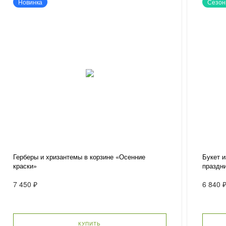
Новинка
Сезон
Герберы и хризантемы в корзине «Осенние
Букет 
краски»
праздн
7 450 ₽
6 840 
КУПИТЬ